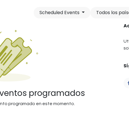
Scheduled Events
Todos los paí
A
Ut
so
S
eventos programados
ento programado en este momento.