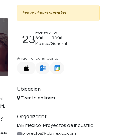
Inscripciones
cerradas
marzo 2022
23
8:00
10:00
Mexico/General
Añadir al calendario:
Ubicación
Evento en línea
el
AM.
Organizador
 y
IAB México, Proyectos de Industria
icas
proyectos@iabmexico.com