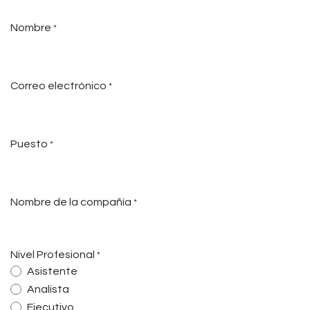
Ir al contenido
Nombre
*
Correo electrónico
*
Puesto
*
Nombre de la compañía
*
Nivel Profesional
*
Asistente
Analista
Ejecutivo