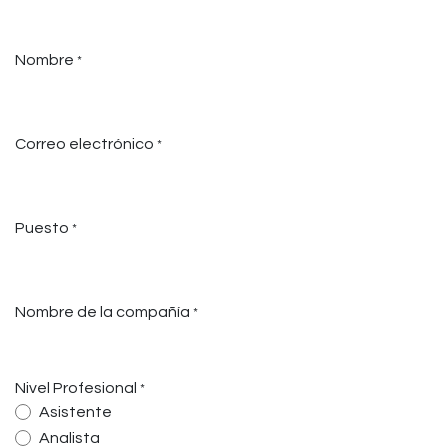
Ir al contenido
Nombre
*
Correo electrónico
*
Puesto
*
Nombre de la compañía
*
Nivel Profesional
*
Asistente
Analista